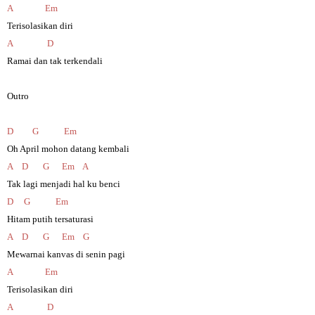
A
Em
Terisolasikan diri
A
D
Ramai dan tak terkendali
Outro
D
G
Em
Oh April mohon datang kembali
A
D
G
Em
A
Tak lagi menjadi hal ku benci
D
G
Em
Hitam putih tersaturasi
A
D
G
Em
G
Mewarnai kanvas di senin pagi
A
Em
Terisolasikan diri
A
D