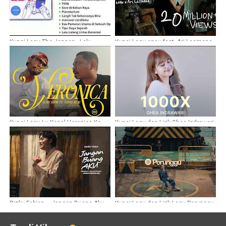
Kunci Lagu The Jansen - Lalu
Kunci Lagu enau feat. Ari Lesmana -
Lalang Lintas Generasi
Sesi Potret
Kunci Lagu Lu Kenal Veronica Ko -
Kunci Lagu dan Lirik Ghea Indrawari
Ecko Show feat Verry Klau
- 1000X
Rizky Febian – Jangan Buang Aku
Kunci Lagu dan Lirik Lagu Perunggu
(OST.Jangan Buang Ibu)
- 33x