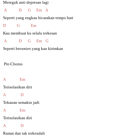
Mereguk anti depresan lagi
A
D
G
Em
A
Seperti yang engkau bicarakan tempo hari
D
G
Em
Kau membuat ku selalu terkesan
A
D
G
Em
G
Seperti brownies yang kau kirimkan
Pre-Chorus
A
Em
Terisolasikan diri
A
D
Tekanan semakin jadi
A
Em
Terisolasikan diri
A
D
Ramai dan tak terkendali