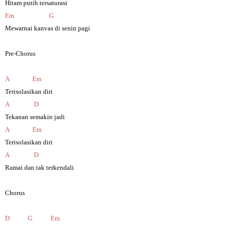
Hitam putih tersaturasi
Em
G
Mewarnai kanvas di senin pagi
Pre-Chorus
A
Em
Terisolasikan diri
A
D
Tekanan semakin jadi
A
Em
Terisolasikan diri
A
D
Ramai dan tak terkendali
Chorus
D
G
Em