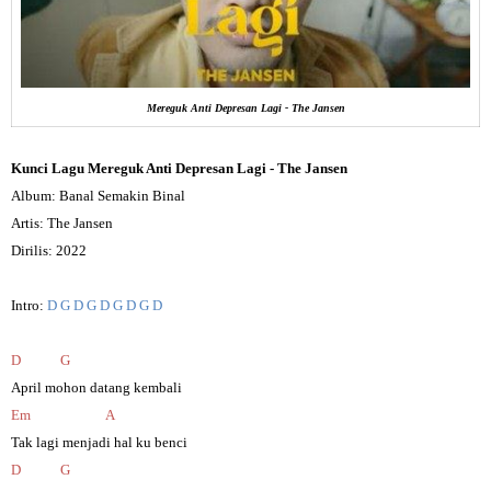
Mereguk Anti Depresan Lagi - The Jansen
Kunci Lagu Mereguk Anti Depresan Lagi - The Jansen
Album: Banal Semakin Binal
Artis: The Jansen
Dirilis: 2022
Intro:
D G D G D G D G D
D
G
April mohon datang kembali
Em
A
Tak lagi menjadi hal ku benci
D
G