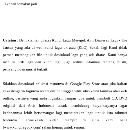
Tekanan semakin jadi
Catatan :
Demikianlah di atas Kunci Lagu Mereguk Anti Depresan Lagi - The
Jansen yang ada di web kunci lagu ok atau (K
L
O). Sekali lagi Kami tidak
pernah membagikan file untuk download lagu yang ada diatas. Kami hanya
menulis lirik lagu dan kunci lagu juga sedikit informasi tentang musik,
penyanyi, dan musisi terkait.
Silahkan download aplikasi resminya di Google Play Store atau jika kalian
suka dengerin lagunya secara online tinggal pilih situs keren lainnya atau web
online, pastinya yang anda inginkan. Jangan lupa untuk membeli CD, DVD
original dari Artis Indonesia untuk mendukung karya-karyanya agar
kedepannya lebih bersemangat lagi menciptakan lagu untuk kita nikmati
tentunya. Terimakasih sudah mampir di situs kami K
L
O
(www.kuncilaguok.com) salam hormat untuk semua.