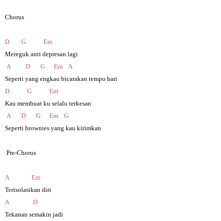
Chorus
D
G
Em
Mereguk anti depresan lagi
A
D
G
Em
A
Seperti yang engkau bicarakan tempo hari
D
G
Em
Kau membuat ku selalu terkesan
A
D
G
Em
G
Seperti brownies yang kau kirimkan
Pre-Chorus
A
Em
Terisolasikan diri
A
D
Tekanan semakin jadi