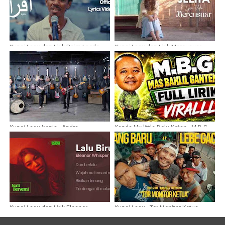
Kunci Lagu dan Lirik Raim Laode -
Kunci Lagu dan Lirik Mercusuar
IQRO
Show - Jelita
Kunci Lagu Ironis · Andra
Kanda My little Bolu Ketan - M.B.G
Ramadhan Project (ARP)
(Mas Bahlil Ganteng)
Kunci Lagu dan Lirik Eleanor
Kunci Lagu - Tor Monitor Ketua
Whisper - Lalu Biru
(orang baru lebih gacor)