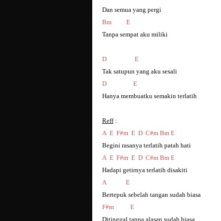
Dan semua yang pergi
Bm
E
Tanpa sempat aku miliki
D
E
Tak satupun yang aku sesali
D
E
Hanya membuatku semakin terlatih
Reff
:
A
E
F#m
E
D
C#m Bm E
Begini rasanya terlatih patah hati
A
E
F#m
E
D
C#m Bm E
Hadapi getirnya terlatih disakiti
A
E
Bertepuk sebelah tangan sudah biasa
F#m
E
Ditinggal tanpa alasan sudah biasa