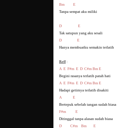
Bm
E
Tanpa sempat aku miliki
D
E
Tak satupun yang aku sesali
D
E
Hanya membuatku semakin terlatih
Reff
:
A
E
F#m
E
D
C#m Bm E
Begini rasanya terlatih patah hati
A
E
F#m
E
D
C#m Bm E
Hadapi getirnya terlatih disakiti
A
E
Bertepuk sebelah tangan sudah biasa
F#m
E
Ditinggal tanpa alasan sudah biasa
D
C#m
Bm
E