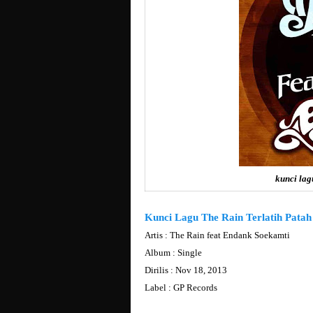
kunci lagu
Kunci Lagu The Rain Terlatih Patah
Artis : The Rain feat Endank Soekamti
Album : Single
Dirilis : Nov 18, 2013
Label : GP Records