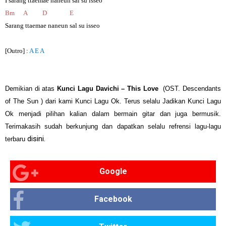
I sarang ttaemae naneun sal su isseo
Bm A D E
Sarang ttaemae naneun sal su isseo
[Outro] :
A E A
Demikian di atas
Kunci Lagu
Davichi – This Love
(OST. Descendants
of The Sun ) dari kami Kunci Lagu Ok. Terus selalu Jadikan Kunci Lagu
Ok menjadi pilihan kalian dalam bermain gitar dan juga bermusik.
Terimakasih sudah berkunjung dan dapatkan selalu refrensi lagu-lagu
disini.
terbaru
Google
Facebook