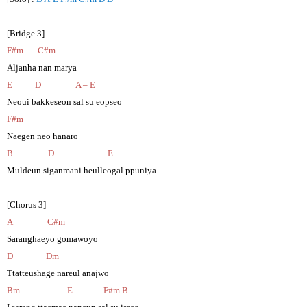
[Bridge 3]
F#m C#m
Aljanha nan marya
E D A – E
Neoui bakkeseon sal su eopseo
F#m
Naegen neo hanaro
B D E
Muldeun siganmani heulleogal ppuniya
[Chorus 3]
A C#m
Saranghaeyo gomawoyo
D Dm
Ttatteushage nareul anajwo
Bm E F#m B