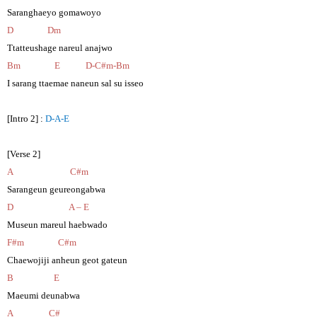
Saranghaeyo gomawoyo
D Dm
Ttatteushage nareul anajwo
Bm E D-C#m-Bm
I sarang ttaemae naneun sal su isseo
[Intro 2] :
D-A-E
[Verse 2]
A C#m
Sarangeun geureongabwa
D A – E
Museun mareul haebwado
F#m C#m
Chaewojiji anheun geot gateun
B E
Maeumi deunabwa
A C#