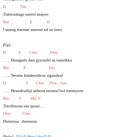
D Dm
Ttatteushage nareul anajwo
Bm E D
I sarang ttaemae naneun sal su isseo
[Up]
D E C#m F#m
……Doragado dasi gyeondil su isseulkka
Bm E Em
……Neomu himdeuldeon sigandeul
D E C#m F#m – Gm
……Heundeulliji anheun neoreul bol ttaemyeon
Bm E Dm E
Tteollineun nae ipsuri…
F#m C#m
Dururuuu.. dururuuu..
[Solo] :
D A-E F#m C#m D D