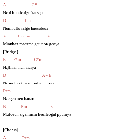
A C#
Neol himdeulge haessgo
D Dm
Nunmullo salge haessdeon
A Bm – E A
Mianhan maeume geureon geoya
[Bridge ]
E – F#m C#m
Hajiman nan marya
D A – E
Neoui bakkeseon sal su eopseo
F#m
Naegen neo hanaro
B Bm E
Muldeun siganmani heulleogal ppuniya
[Chorus]
A C#m