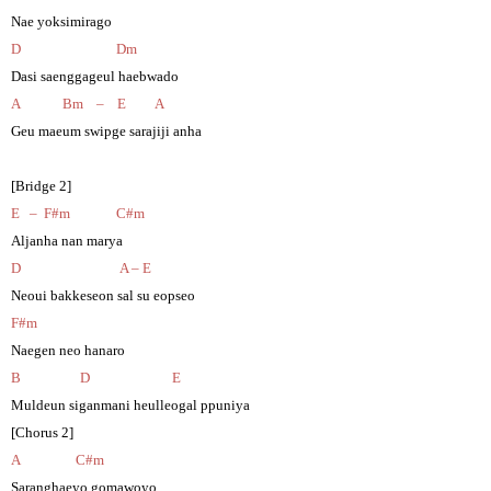
Nae yoksimirago
D Dm
Dasi saenggageul haebwado
A Bm – E A
Geu maeum swipge sarajiji anha
[Bridge 2]
E – F#m C#m
Aljanha nan marya
D A – E
Neoui bakkeseon sal su eopseo
F#m
Naegen neo hanaro
B D E
Muldeun siganmani heulleogal ppuniya
[Chorus 2]
A C#m
Saranghaeyo gomawoyo