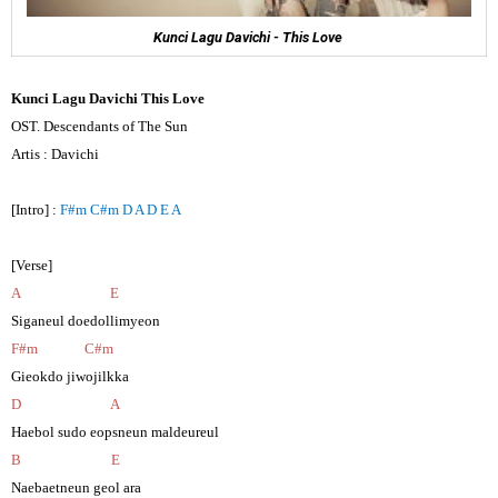
Kunci Lagu Davichi - This Love
Kunci Lagu Davichi
This Love
OST. Descendants of The Sun
Artis : Davichi
[Intro] :
F#m C#m D A D E A
[Verse]
A E
Siganeul doedollimyeon
F#m C#m
Gieokdo jiwojilkka
D A
Haebol sudo eopsneun maldeureul
B E
Naebaetneun geol ara