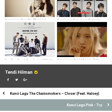
Kunci Lagu Davichi - This Love
Kunci Lagu Ikon - Love Scenario
Kunci Lagu dan Lirik Lagu Gone –
Goodbye Road Chords - by iKON (아
ROSÉ
이콘)
Tendi Hilman
Kunci Lagu The Chainsmokers – Closer (Feat. Halsey)
Kunci Lagu Pink - Try