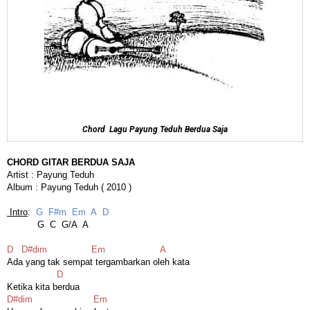
Chord Lagu Payung Teduh Berdua Saja
CHORD GITAR BERDUA SAJA
Artist : Payung Teduh
Album : Payung Teduh ( 2010 )
Intro
:
G F#m Em A D
G C G/A A
D D#dim Em A
Ada yang tak sempat tergambarkan oleh kata
D
Ketika kita berdua
D#dim Em