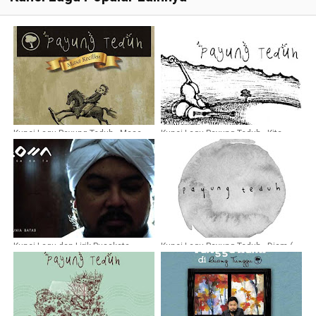
Kunci Lagu Payung Teduh - Masa
Kunci Lagu Payung Teduh - Kita
Kecilku
Adalah Sisa-Sisa Keikhlasan Yang
Tak Diikhlaskan
Kunci Lagu dan Lirik Pusakata -
Kunci Lagu Payung Teduh - Diam (
Dunia Batas
feat. Orkes Panawijen )