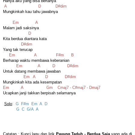
Hanya aku yang bisa bertanya
A D D#dim
Mungkinkah kau tahu jawabnya
Em A
Malam jadi saksinya
D
Kita berdua diantara kata
D#dim
Yang tak terucap
Em A F#m B
Berharap waktu membawa keberanian
Em A D D#dim
Untuk datang membawa jawaban
Em A D D#dim
Mungkinkah kita ada kesempatan
Em A Gm Cmaj7 - C#maj7 - Dmaj7
Ucapkan janji takkan berpisah selamanya
Solo
:
G F#m Em A D
G C G/A A
Catatan : Kunci lagu dan lirik
Payung Teduh - Berdua Saja
yang ada di