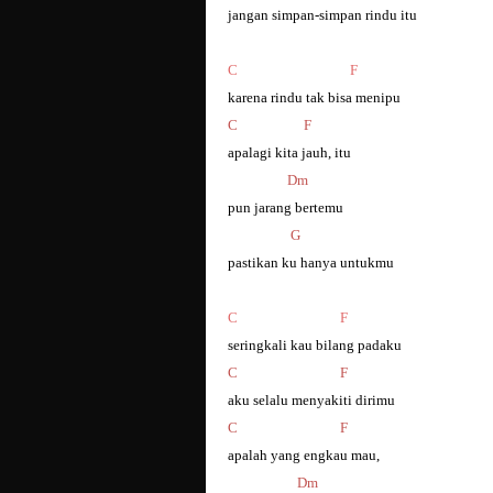
jangan simpan-simpan rindu itu
C F
karena rindu tak bisa menipu
C F
apalagi kita jauh, itu
Dm
pun jarang bertemu
G
pastikan ku hanya untukmu
C F
seringkali kau bilang padaku
C F
aku selalu menyakiti dirimu
C F
apalah yang engkau mau,
Dm