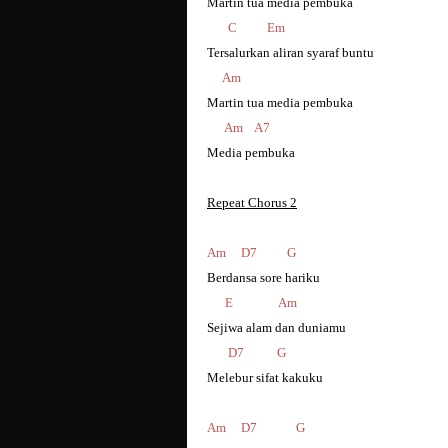
Martin tua media pembuka
C Em
Tersalurkan aliran syaraf buntu
Am
Martin tua media pembuka
Am A7
Media pembuka
Repeat Chorus 2
Am D7 G
Berdansa sore hariku
E Am
Sejiwa alam dan duniamu
D7 G
Melebur sifat kakuku
Am D7 G