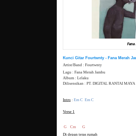
Fana
Kunci Gitar Fourtwnty - Fana Merah J
Artist/Band : Fourtwnty
Lagu :
Fana Merah Jambu
Album : Lelaku
Dilisensikan : PT. DIGITAL RANTAI MAYA
Intro
:
Em C Em C
Verse 1
G Cm G
Di depan teras rumah