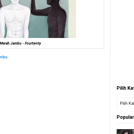
 Merah Jambu - Fourtwnty
ambu
Pilih K
Popular