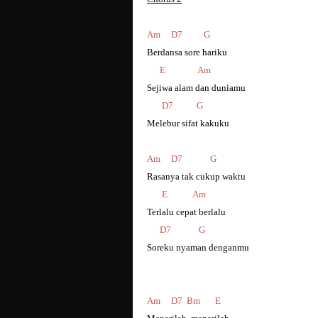
Am D7 G
Berdansa sore hariku
E Am
Sejiwa alam dan duniamu
D7 G
Melebur sifat kakuku
Am D7 G
Rasanya tak cukup waktu
E Am
Terlalu cepat berlalu
D7 G
Soreku nyaman denganmu
Am D7 Bm E