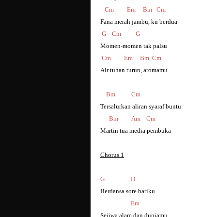
Cm Em Bm Cm
Fana merah jambu, ku berdua
G Cm G
Momen-momen tak palsu
Cm Em Bm Cm
Air tuhan turun, aromamu
Bm Cm
Tersalurkan aliran syaraf buntu
Bm Am Cm
Martin tua media pembuka
Chorus 1
G D
Berdansa sore hariku
Em
Sejiwa alam dan duniamu