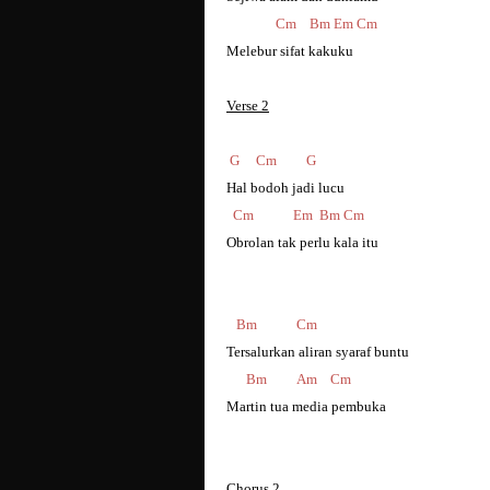
Cm Bm Em Cm
Melebur sifat kakuku
Verse 2
G Cm G
Hal bodoh jadi lucu
Cm Em Bm Cm
Obrolan tak perlu kala itu
Bm Cm
Tersalurkan aliran syaraf buntu
Bm Am Cm
Martin tua media pembuka
Chorus 2