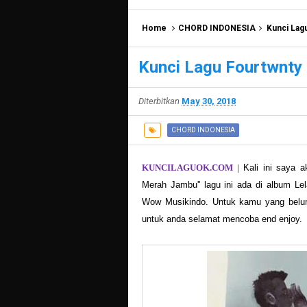
Home
CHORD INDONESIA
Kunci Lag
Kunci Lagu Fourtwnty
Diterbitkan
May 30, 2018
CHORD INDONESIA
KUNCILAGUOK.COM |
Kali ini saya a
Merah Jambu'' lagu ini ada di album Lel
Wow Musikindo. Untuk kamu yang belum h
untuk anda selamat mencoba end enjoy.