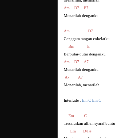
Menarilah, menarilah
Am D7 E7
Menarilah denganku
Am D7
Genggam tangan cokelatku
Bm E
Berputar-putar denganku
Am D7 A7
Menarilah denganku
A7 A7
Menarilah, menarilah
Interlude
:
Em C Em C
Em C
Tersalurkan aliran syaraf buntu
Em D/F#