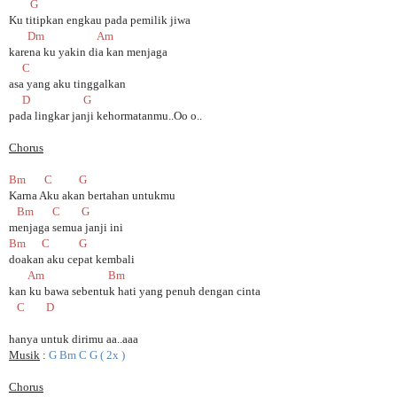
G
Ku titipkan engkau pada pemilik jiwa
Dm Am
karena ku yakin dia kan menjaga
C
asa yang aku tinggalkan
D G
pada lingkar janji kehormatanmu..Oo o..
Chorus
Bm C G
Karna Aku akan bertahan untukmu
Bm C G
menjaga semua janji ini
Bm C G
doakan aku cepat kembali
Am Bm
kan ku bawa sebentuk hati yang penuh dengan cinta
C D
hanya untuk dirimu aa..aaa
Musik
:
G Bm C G ( 2x )
Chorus