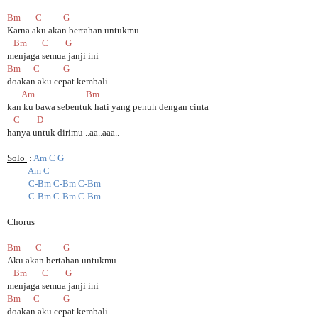
Bm C G
Karna aku akan bertahan untukmu
Bm C G
menjaga semua janji ini
Bm C G
doakan aku cepat kembali
Am Bm
kan ku bawa sebentuk hati yang penuh dengan cinta
C D
hanya untuk dirimu ..aa..aaa..
Solo
:
Am C G
Am C
C-Bm C-Bm C-Bm
C-Bm C-Bm C-Bm
Chorus
Bm C G
Aku akan bertahan untukmu
Bm C G
menjaga semua janji ini
Bm C G
doakan aku cepat kembali