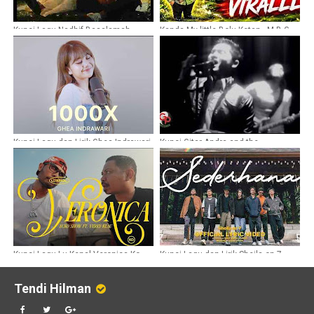
Kunci Lagu Nadhif Basalamah -
Kanda My little Bolu Ketan - M.B.G
jatuh cinta lagi
(Mas Bahlil Ganteng)
Kunci Lagu dan Lirik Ghea Indrawari
Kunci Gitar Andra and the
- 1000X
BackBone Tunggu Aku
Kunci Lagu Lu Kenal Veronica Ko -
Kunci Lagu dan Lirik Sheila on 7 -
Ecko Show feat Verry Klau
Sederhana
Tendi Hilman