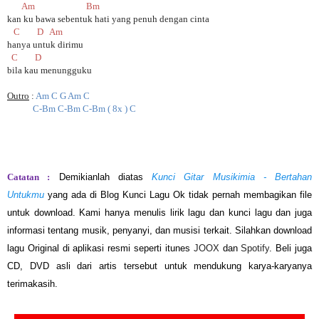
Am Bm
kan ku bawa sebentuk hati yang penuh dengan cinta
C D Am
hanya untuk dirimu
C D
bila kau menungguku
Outro
:
Am C G Am C
C-Bm C-Bm C-Bm ( 8x ) C
Catatan :
Demikianlah diatas
Kunci Gitar Musikimia - Bertahan
Untukmu
yang ada di Blog Kunci Lagu Ok tidak pernah membagikan file
untuk download. Kami hanya menulis lirik lagu dan kunci lagu dan juga
informasi tentang musik, penyanyi, dan musisi terkait. Silahkan download
lagu Original di aplikasi resmi seperti itunes
JOOX
dan
Spotify
. Beli juga
CD, DVD asli dari artis tersebut untuk mendukung karya-karyanya
terimakasih.