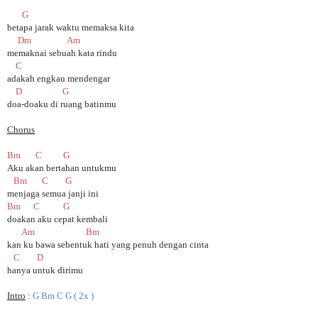
G
betapa jarak waktu memaksa kita
Dm Am
memaknai sebuah kata rindu
C
adakah engkau mendengar
D G
doa-doaku di ruang batinmu
Chorus
Bm C G
Aku akan bertahan untukmu
Bm C G
menjaga semua janji ini
Bm C G
doakan aku cepat kembali
Am Bm
kan ku bawa sebentuk hati yang penuh dengan cinta
C D
hanya untuk dirimu
Intro
:
G Bm C G ( 2x )