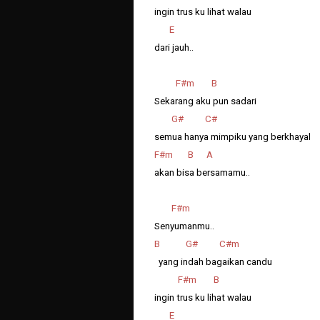
ingin trus ku lihat walau
E
dari jauh..
F#m B
Sekarang aku pun sadari
G# C#
semua hanya mimpiku yang berkhayal
F#m B A
akan bisa bersamamu..
F#m
Senyumanmu..
B G# C#m
yang indah bagaikan candu
F#m B
ingin trus ku lihat walau
E