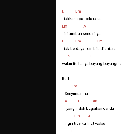
D Bm
takkan apa.. bila rasa
Em A
ini tumbuh sendirinya..
D Bm Em
tak berdaya.. diri bila di antara..
A D
walau itu hanya bayang-bayangmu..
Reff :
Em
Senyumanmu..
A F# Bm
yang indah bagaikan candu
Em A
ingin trus ku lihat walau
D