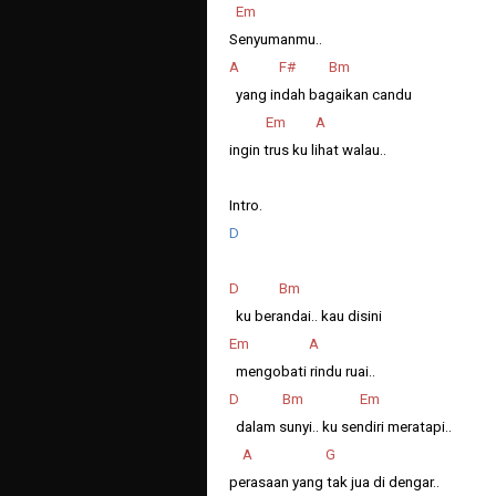
Em
Senyumanmu..
A F# Bm
yang indah bagaikan candu
Em A
ingin trus ku lihat walau..
Intro.
D
D Bm
ku berandai.. kau disini
Em A
mengobati rindu ruai..
D Bm Em
dalam sunyi.. ku sendiri meratapi..
A G
perasaan yang tak jua di dengar..