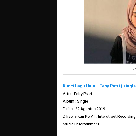
C
Kunci Lagu Halu – Feby Putri
( single
Artis : Feby Putri
Album : Single
Dirilis : 22 Agustus 2019
Dilisensikan Ke YT : Interstreet Recordin
Music Entertainment