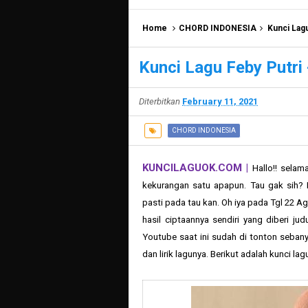
Home
CHORD INDONESIA
Kunci Lagu
Kunci Lagu Feby Putri -
Diterbitkan
February 11, 2021
CHORD INDONESIA
KUNCILAGUOK.COM |
Hallo!! sela
kekurangan satu apapun. Tau gak sih?
pasti pada tau kan. Oh iya pada Tgl 22 A
hasil ciptaannya sendiri yang diberi jud
Youtube saat ini sudah di tonton sebanya
dan lirik lagunya.
Berikut adalah kunci lagu