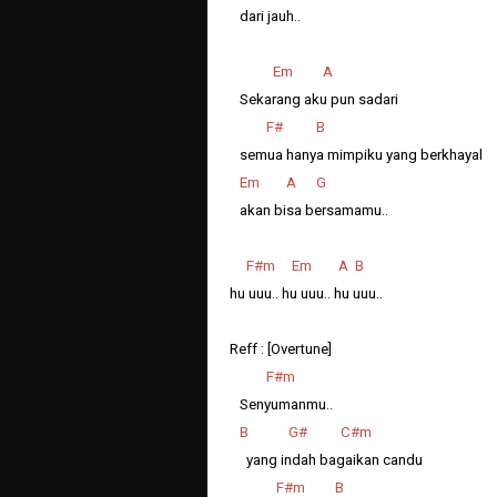
dari jauh..
Em A
Sekarang aku pun sadari
F# B
semua hanya mimpiku yang berkhayal
Em A G
akan bisa bersamamu..
F#m Em A B
hu uuu.. hu uuu.. hu uuu..
Reff : [Overtune]
F#m
Senyumanmu..
B G# C#m
yang indah bagaikan candu
F#m B