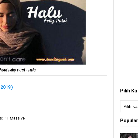
hord Feby Putri - Halu
 2019 )
Pilih K
gs; PT Massive
Popular