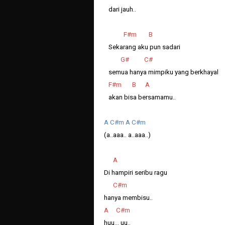
dari jauh..
F#m B
Sekarang aku pun sadari
G# C#
semua hanya mimpiku yang berkhayal
F#m B A
akan bisa bersamamu..
A C#m A C#m
(a..aaa.. a..aaa..)
A
Di hampiri seribu ragu
C#m
hanya membisu..
A C#m
huu... uu..