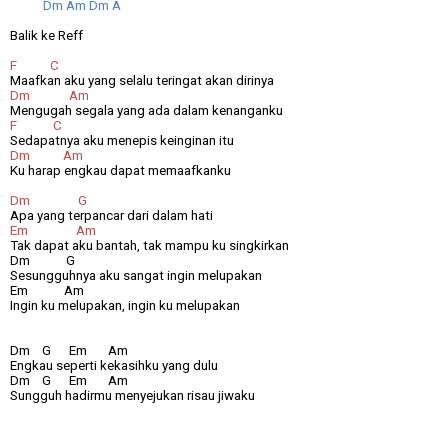
Dm Am Dm A
Balik ke Reff
F
C
Maafkan aku yang selalu teringat akan dirinya
Dm
Am
Mengugah segala yang ada dalam kenanganku
F
C
Sedapatnya aku menepis keinginan itu
Dm
Am
Ku harap engkau dapat memaafkanku
Dm
G
Apa yang terpancar dari dalam hati
Em
Am
Tak dapat aku bantah, tak mampu ku singkirkan
Dm
G
Sesungguhnya aku sangat ingin melupakan
Em
Am
Ingin ku melupakan, ingin ku melupakan
Dm
G
Em
Am
Engkau seperti kekasihku yang dulu
Dm
G
Em
Am
Sungguh hadirmu menyejukan risau jiwaku