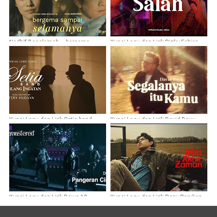
Nadhif Basalamah – bergema
Kunci Lagu dan Lirik Rizky Febian -
sampai selamanya
Salah
Kunci Lagu dan Lirik Setia band -
Kunci Lagu dan Lirik David Bayu -
Hilang Ingatan
Segalanya Itu Kamu
Kunci Lagu dan Lirik Dewa 19 -
Kunci Lagu dan Lirik Rony Parulian -
Pangeran Cinta
Wals Akhir Zaman