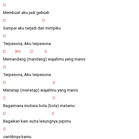
G
Membuat aku jadi gelisah
D G
Sampai aku terjadi dari mimpiku
G
Terpesona, Aku terpesona
D Bm D G
Memandang (mandang) wajahmu yang manis
G
Terpesona, Aku terpesona
D G
Menatap (menatap) wajahmu yang manis
C G
Bagaimana mutiara bola (bola) matamu
D G
Bagaikan kain sutra lesungnya pipimu
G
cantiknya kamu