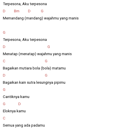
Terpesona, Aku terpesona
D Bm D G
Memandang (mandang) wajahmu yang manis
G
Terpesona, Aku terpesona
D G
Menatap (menatap) wajahmu yang manis
C G
Bagaikan mutiara bola (bola) matamu
D G
Bagaikan kain sutra lesungnya pipimu
G
Cantiknya kamu
G D
Eloknya kamu
C
Semua yang ada padamu