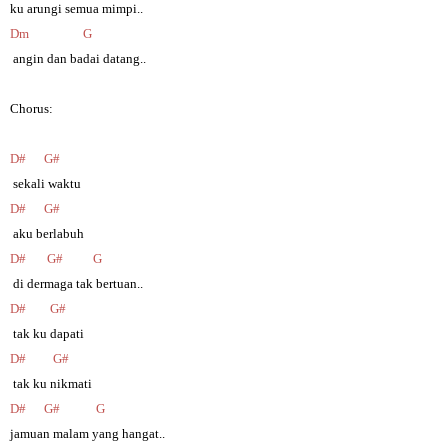
ku arungi semua mimpi..
Dm G
angin dan badai datang..
Chorus:
D# G#
sekali waktu
D# G#
aku berlabuh
D# G# G
di dermaga tak bertuan..
D# G#
tak ku dapati
D# G#
tak ku nikmati
D# G# G
jamuan malam yang hangat..