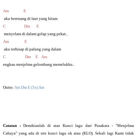
Am E
aku berenang di laut yang hitam
C Dm E
menyelam di dalam gelap yang pekat..
Am E
aku terhisap di palung yang dalam
C Dm E Am
engkau menjelma gelombang memelukku..
Outro:
Am Dm E (5x) Am
Catatan :
Demikianlah di atas
Kunci lagu dari Pusakata - "Menjelma
Cahaya"
yang ada di site kunci lagu ok atau (KLO). Sekali lagi Kami tidak