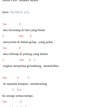
Drone Pilot: Johanes Simon
Intro:
Am Dm E (2x)
Am E
aku berenang di laut yang hitam
C Dm E
menyelam di dalam gelap.. yang pekat..
Am E
aku terhisap di palung yang dalam
C Dm E C
engkau menjelma gelombang.. memelukku..
Dm G C
di samudra harapan.. membentang
F Em
ku arungi semua mimpi..
Dm G