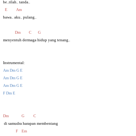
be..rilah.. tanda..
E Am
bawa.. aku.. pulang..
Dm C G
menyentuh dermaga hidup yang tenang..
Instrumental:
Am Dm G E
Am Dm G E
Am Dm G E
F Dm E
Dm G C
di samudra harapan membentang
F Em