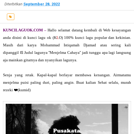
Diterbitkan
September 28, 2022
KUNCILAGUOK.COM –
Hallo selamat datang kembali di Web kesayangan
anda disini di kunci lagu ok (K
L
O) 100% kunci lagu popular dan kekinian.
Masih dari karya
Mohammad Istiqamah Djamad atau sering kali
dipanggil
IS
Judul lagunya ''Menjelma Cahaya'' jadi tunggu apa lagi langsung
aja mainkan gitarnya dan nyanyikan lagunya.
Senja yang retak. Kapal-kapal berlayar membawa kenangan. Airmatamu
menjelma puisi paling duri, paling angin. Buat kalian Sehat selalu, murah
rezeki
❤
️(kumid)