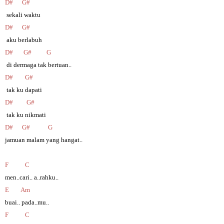
D# G#
sekali waktu
D# G#
aku berlabuh
D# G# G
di dermaga tak bertuan..
D# G#
tak ku dapati
D# G#
tak ku nikmati
D# G# G
jamuan malam yang hangat..
F C
men..cari.. a..rahku..
E Am
buai.. pada..mu..
F C