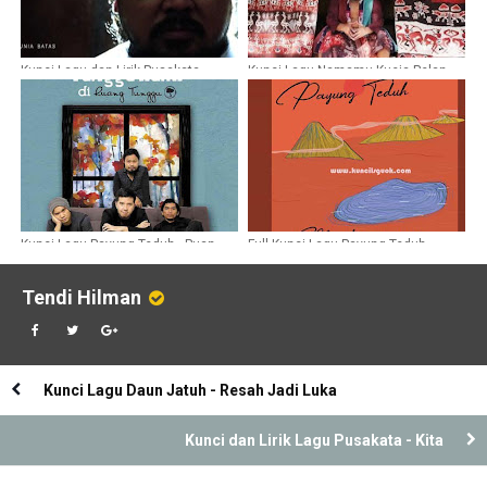
Kunci Lagu dan Lirik Pusakata -
Kunci Lagu Namamu Kueja Pelan-
Dunia Batas
Pelan – Pusakata
Kunci Lagu Payung Teduh - Puan
Full Kunci Lagu Payung Teduh
Bemain Hujan
Album Mendengar Suara
Tendi Hilman
Kunci Lagu Daun Jatuh - Resah Jadi Luka
Kunci dan Lirik Lagu Pusakata - Kita