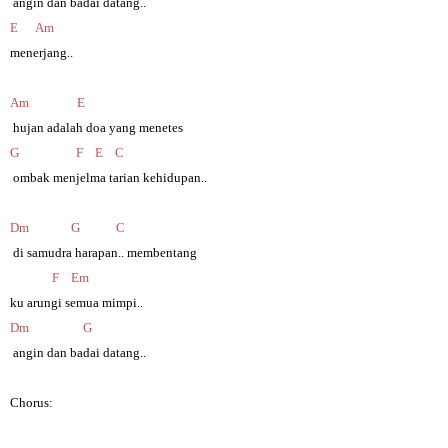
angin dan badai datang..
E Am
menerjang..
Am E
hujan adalah doa yang menetes
G F E C
ombak menjelma tarian kehidupan..
Dm G C
di samudra harapan.. membentang
F Em
ku arungi semua mimpi..
Dm G
angin dan badai datang..
Chorus: