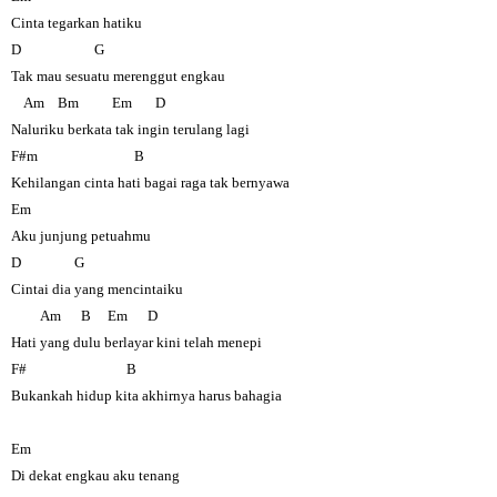
Cinta tegarkan hatiku
D G
Tak mau sesuatu merenggut engkau
Am Bm Em D
Naluriku berkata tak ingin terulang lagi
F#m B
Kehilangan cinta hati bagai raga tak bernyawa
Em
Aku junjung petuahmu
D G
Cintai dia yang mencintaiku
Am B Em D
Hati yang dulu berlayar kini telah menepi
F# B
Bukankah hidup kita akhirnya harus bahagia
Em
Di dekat engkau aku tenang