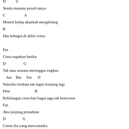
D G
Sendu matamu penuh tanya
C A
Misteri hidup akankah menghilang
B
Dan bahagia di akhir cerita
Em
Cinta tegarkan hatiku
D G
Tak mau sesuatu merenggut engkau
Am Bm Em D
Naluriku berkata tak ingin terulang lagi
F#m B
Kehilangan cinta hati bagai raga tak bernyawa
Em
Aku junjung petuahmu
D G
Cintai dia yang mencintaiku