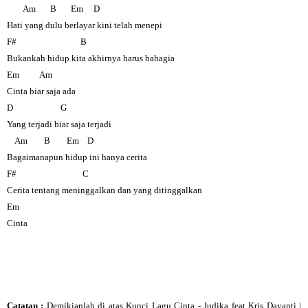
Am B Em D
Hati yang dulu berlayar kini telah menepi
F# B
Bukankah hidup kita akhirnya harus bahagia
Em Am
Cinta biar saja ada
D G
Yang terjadi biar saja terjadi
Am B Em D
Bagaimanapun hidup ini hanya cerita
F# C
Cerita tentang meninggalkan dan yang ditinggalkan
Em
Cinta
Catatan :
Demikianlah di atas
Kunci Lagu Cinta - Judika feat Kris Dayanti |