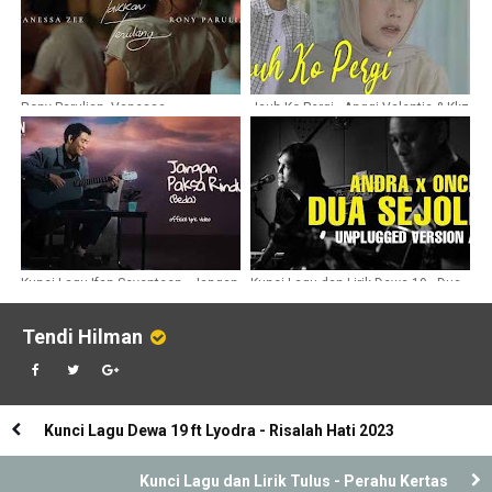
Rony Parulian, Vanessa
Jauh Ko Pergi - Anggi Valentia & Kkz
Simorangkir - Takkan Terulang
D Blg
Kunci Lagu Ifan Seventeen - Jangan
Kunci Lagu dan Lirik Dewa 19 - Dua
Paksa Rindu
Sejoli
Tendi Hilman
Kunci Lagu Dewa 19 ft Lyodra - Risalah Hati 2023
Kunci Lagu dan Lirik Tulus - Perahu Kertas