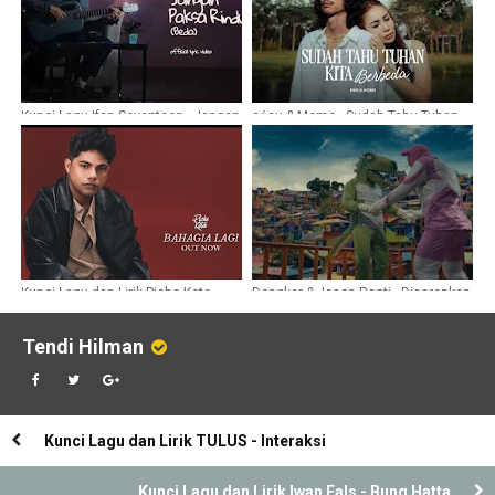
Kunci Lagu Ifan Seventeen - Jangan
eńau & Momo - Sudah Tahu Tuhan
Paksa Rindu
Kita Berbeda
Kunci Lagu dan Lirik Piche Kota -
Dongker & Jason Ranti - Disarankan
Bahagia Lagi
Di Bandung
Tendi Hilman
Kunci Lagu dan Lirik TULUS - Interaksi
Kunci Lagu dan Lirik Iwan Fals - Bung Hatta