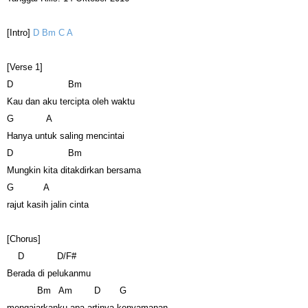
[Intro]
D Bm C A
[Verse 1]
D Bm
Kau dan aku tercipta oleh waktu
G A
Hanya untuk saling mencintai
D Bm
Mungkin kita ditakdirkan bersama
G A
rajut kasih jalin cinta
[Chorus]
D D/F#
Berada di pelukanmu
Bm Am D G
mengajarkanku apa artinya kenyamanan