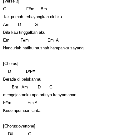
[Verse 3]
G F#m Bm
Tak pernah terbayangkan olehku
Am D G
Bila kau tinggalkan aku
Em F#m Em A
Hancurlah hatiku musnah harapanku sayang
[Chorus]
D D/F#
Berada di pelukanmu
Bm Am D G
mengajarkanku apa artinya kenyamanan
F#m Em A
Kesempurnaan cinta
[Chorus:overtone]
D# G