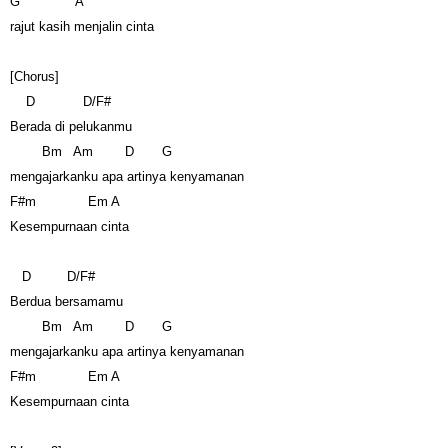
G A
rajut kasih menjalin cinta
[Chorus]
D D/F#
Berada di pelukanmu
Bm Am D G
mengajarkanku apa artinya kenyamanan
F#m Em A
Kesempurnaan cinta
D D/F#
Berdua bersamamu
Bm Am D G
mengajarkanku apa artinya kenyamanan
F#m Em A
Kesempurnaan cinta