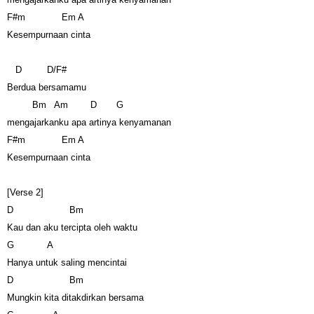
F#m Em A
Kesempurnaan cinta
D D/F#
Berdua bersamamu
Bm Am D G
mengajarkanku apa artinya kenyamanan
F#m Em A
Kesempurnaan cinta
[Verse 2]
D Bm
Kau dan aku tercipta oleh waktu
G A
Hanya untuk saling mencintai
D Bm
Mungkin kita ditakdirkan bersama