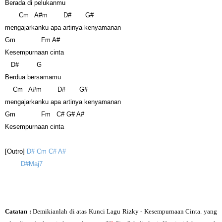
Berada di pelukanmu
Cm A#m D# G#
mengajarkanku apa artinya kenyamanan
Gm Fm A#
Kesempurnaan cinta
D# G
Berdua bersamamu
Cm A#m D# G#
mengajarkanku apa artinya kenyamanan
Gm Fm C# G# A#
Kesempurnaan cinta
[Outro]
D# Cm C# A#
D#Maj7
Catatan :
Demikianlah di atas
Kunci Lagu Rizky - Kesempurnaan Cinta.
yang