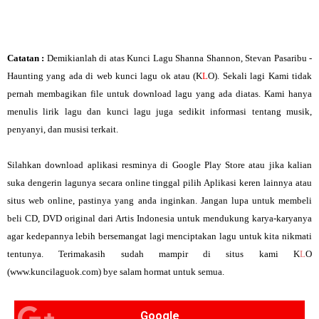
Catatan :
Demikianlah di atas
Kunci Lagu Shanna Shannon, Stevan Pasaribu -
Haunting
yang ada di web kunci lagu ok atau (K
L
O). Sekali lagi Kami tidak
pernah membagikan file untuk download lagu yang ada diatas. Kami hanya
menulis lirik lagu dan kunci lagu juga sedikit informasi tentang musik,
penyanyi, dan musisi terkait.
Silahkan download aplikasi resminya di Google Play Store atau jika kalian
suka dengerin lagunya secara online tinggal pilih Aplikasi keren lainnya atau
situs web online, pastinya yang anda inginkan. Jangan lupa untuk membeli
beli CD, DVD original dari Artis Indonesia untuk mendukung karya-karyanya
agar kedepannya lebih bersemangat lagi menciptakan lagu untuk kita nikmati
tentunya. Terimakasih sudah mampir di situs kami K
L
O
(www.kuncilaguok.com) bye salam hormat untuk semua.
Google