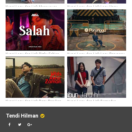
Kunci Lagu dan Lirik Mercusuar
Kunci Lagu dan Lirik Lagu Ungu -
Show - Jelita
Utara Selatan
Kunci Lagu dan Lirik Rizky Febian -
Kunci Lagu dan Lirik Lagu Perunggu
Salah
- 33x
Kunci Lagu dan Lirik Rony Parulian -
Kunci Lagu dan Lirik Bernadya -
Wals Akhir Zaman
Rabun Jauh
Tendi Hilman