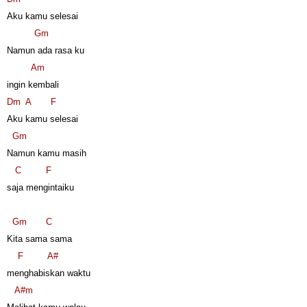
Aku kamu selesai
Gm
Namun ada rasa ku
Am
ingin kembali
Dm
A
F
Aku kamu selesai
Gm
Namun kamu masih
C
F
saja mengintaiku
Gm
C
Kita sama sama
F
A#
menghabiskan waktu
A#m