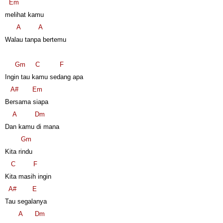
Em
melihat kamu
A
A
Walau tanpa bertemu
Gm
C
F
Ingin tau kamu sedang apa
A#
Em
Bersama siapa
A
Dm
Dan kamu di mana
Gm
Kita rindu
C
F
Kita masih ingin
A#
E
Tau segalanya
A
Dm