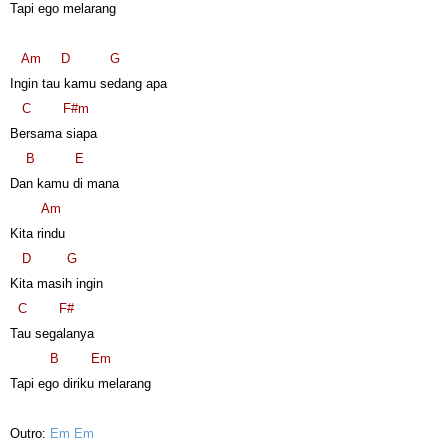
Tapi ego melarang
Am
D
G
Ingin tau kamu sedang apa
C
F#m
Bersama siapa
B
E
Dan kamu di mana
Am
Kita rindu
D
G
Kita masih ingin
C
F#
Tau segalanya
B
Em
Tapi ego diriku melarang
Outro:
Em Em