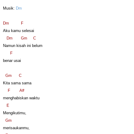
Musik:
Dm
Dm
F
Aku kamu selesai
Dm
Gm
C
Namun kisah ini belum
F
benar usai
Gm
C
Kita sama sama
F
A#
menghabiskan waktu
E
Mengikutimu,
Gm
merisaukanmu,