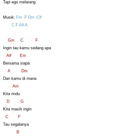
Tapi ego melarang
Musik:
Fm -F Dm -C#
C F A# A
Gm
C
F
Ingin tau kamu sedang apa
A#
Em
Bersama siapa
A
Dm
Dan kamu di mana
Am
Kita rindu
D
G
Kita masih ingin
C
F
Tau segalanya
B