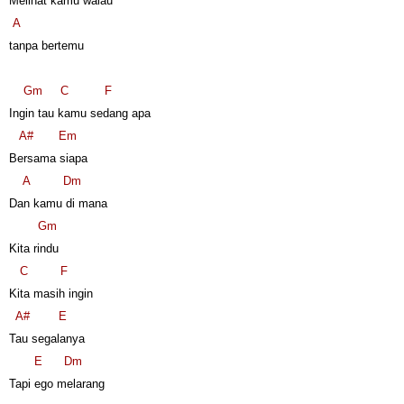
Melihat kamu walau
A
tanpa bertemu
Gm
C
F
Ingin tau kamu sedang apa
A#
Em
Bersama siapa
A
Dm
Dan kamu di mana
Gm
Kita rindu
C
F
Kita masih ingin
A#
E
Tau segalanya
E
Dm
Tapi ego melarang