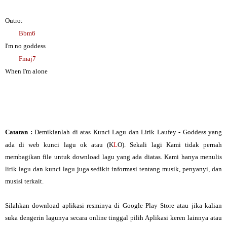
Outro:
Bbm6
I'm no goddess
Fmaj7
When I'm alone
Catatan :
Demikianlah di atas Kunci Lagu dan Lirik Laufey - Goddess yang
ada di web kunci lagu ok atau (K
L
O). Sekali lagi Kami tidak pernah
membagikan file untuk download lagu yang ada diatas. Kami hanya menulis
lirik lagu dan kunci lagu juga sedikit informasi tentang musik, penyanyi, dan
musisi terkait.
Silahkan download aplikasi resminya di Google Play Store atau jika kalian
suka dengerin lagunya secara online tinggal pilih Aplikasi keren lainnya atau