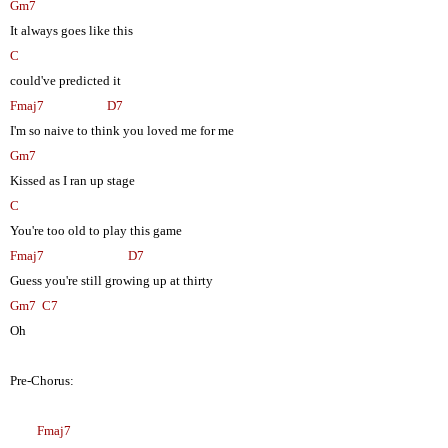
Gm7
It always goes like this
C
could've predicted it
Fmaj7
D7
I'm so naive to think you loved me for me
Gm7
Kissed as I ran up stage
C
You're too old to play this game
Fmaj7
D7
Guess you're still growing up at thirty
Gm7
C7
Oh
Pre-Chorus:
Fmaj7