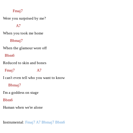
Fmaj7
Were you surprised by me?
A7
When you took me home
Bbmaj7
When the glamour wore off
Bbm6
Reduced to skin and bones
Fmaj7
A7
I can't even tell who you want to know
Bbmaj7
I'm a goddess on stage
Bbm6
Human when we're alone
Instrumental:
Fmaj7 A7 Bbmaj7 Bbm6