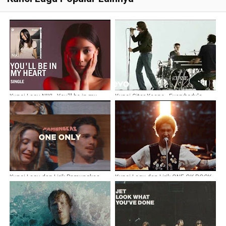
Kunci Lagu NIKI - You'll be in my
Kunci Gitar Keane - Everybody's
heart
Changing
Kunci Lagu dan Lirik Pamungkas -
Kunci Lagu dan Lirik ONE OK ROCK -
One Only
Renegades