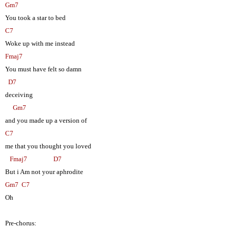
Gm7
You took a star to bed
C7
Woke up with me instead
Fmaj7
You must have felt so damn
D7
deceiving
Gm7
and you made up a version of
C7
me that you thought you loved
Fmaj7
D7
But i Am not your aphrodite
Gm7
C7
Oh
Pre-chorus: