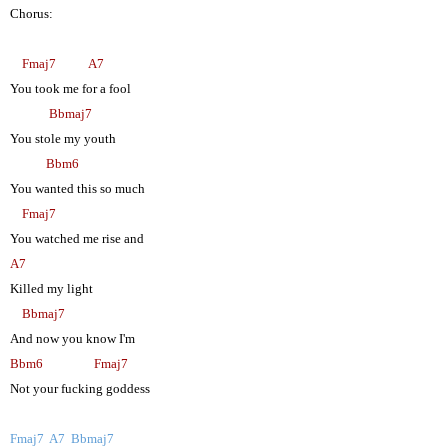
Chorus:
Fmaj7
A7
You took me for a fool
Bbmaj7
You stole my youth
Bbm6
You wanted this so much
Fmaj7
You watched me rise and
A7
Killed my light
Bbmaj7
And now you know I'm
Bbm6
Fmaj7
Not your fucking goddess
Fmaj7
A7
Bbmaj7