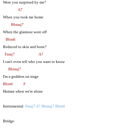
Were you surprised by me?
A7
When you took me home
Bbmaj7
When the glamour wore off
Bbm6
Reduced to skin and bone?
Fmaj7
A7
I can't even tell who you want to know
Bbmaj7
I'm a goddess on stage
Bbm6
F
Human when we're alone
Instrumental:
Fmaj7 A7 Bbmaj7 Bbm6
Bridge: