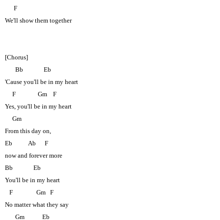
F
We'll show them together
[Chorus]
Bb
Eb
'Cause you'll be in my heart
F
Gm
F
Yes, you'll be in my heart
Gm
From this day on,
Eb
Ab
F
now and forever more
Bb
Eb
You'll be in my heart
F
Gm
F
No matter what they say
Gm
Eb