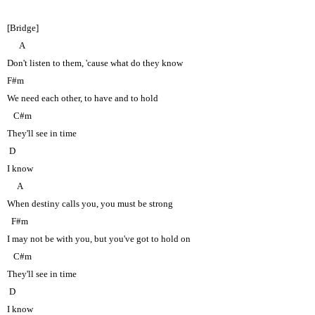
[Bridge]
A
Don't listen to them, 'cause what do they know
F#m
We need each other, to have and to hold
C#m
They'll see in time
D
I know
A
When destiny calls you, you must be strong
F#m
I may not be with you, but you've got to hold on
C#m
They'll see in time
D
I know