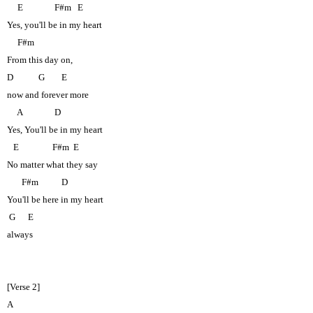
E
F#m
E
Yes, you'll be in my heart
F#m
From this day on,
D
G
E
now and forever more
A
D
Yes, You'll be in my heart
E
F#m
E
No matter what they say
F#m
D
You'll be here in my heart
G
E
always
[Verse 2]
A