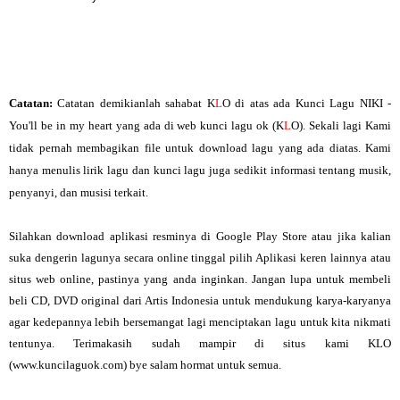
Catatan:
Catatan demikianlah sahabat K
L
O di atas ada
Kunci Lagu NIKI -
You'll be in my heart
yang ada di web kunci lagu ok (K
L
O). Sekali lagi Kami
tidak pernah membagikan file untuk download lagu yang ada diatas. Kami
hanya menulis lirik lagu dan kunci lagu juga sedikit informasi tentang musik,
penyanyi, dan musisi terkait.
Silahkan download aplikasi resminya di Google Play Store atau jika kalian
suka dengerin lagunya secara online tinggal pilih Aplikasi keren lainnya atau
situs web online, pastinya yang anda inginkan. Jangan lupa untuk membeli
beli CD, DVD original dari Artis Indonesia untuk mendukung karya-karyanya
agar kedepannya lebih bersemangat lagi menciptakan lagu untuk kita nikmati
tentunya. Terimakasih sudah mampir di situs kami KLO
(www.kuncilaguok.com) bye salam hormat untuk semua.