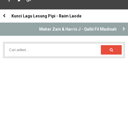
Kunci Lagu Lesung Pipi - Raim Laode
Maher Zain & Harris J - Qalbi Fil Madinah