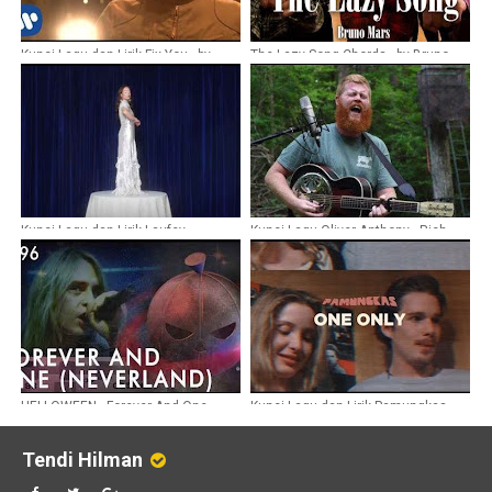
Kunci Lagu dan Lirik Fix You - by
The Lazy Song Chords - by Bruno
Coldplay
Mars
Kunci Lagu dan Lirik Laufey -
Kunci Lagu Oliver Anthony - Rich
Goddess
Men North Of Richmond
HELLOWEEN - Forever And One
Kunci Lagu dan Lirik Pamungkas -
(Neverland)
One Only
Tendi Hilman