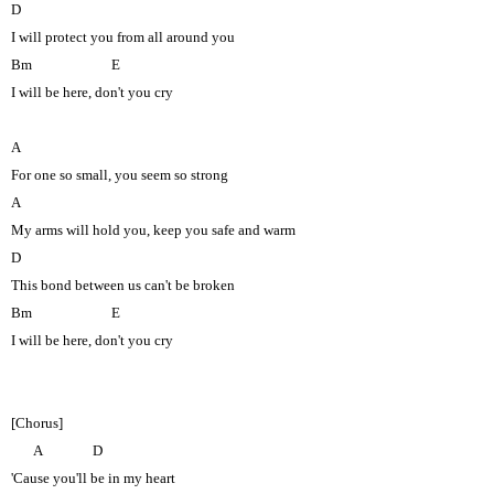
D
I will protect you from all around you
Bm
E
I will be here, don't you cry
A
For one so small, you seem so strong
A
My arms will hold you, keep you safe and warm
D
This bond between us can't be broken
Bm
E
I will be here, don't you cry
[Chorus]
A
D
'Cause you'll be in my heart