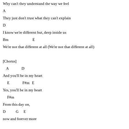
Why can't they understand the way we feel
A
They just don't trust what they can't explain
D
I know we're different but, deep inside us
Bm
E
We're not that different at all (We're not that different at all)
[Chorus]
A
D
And you'll be in my heart
E
F#m
E
Yes, you'll be in my heart
F#m
From this day on,
D
G
E
now and forever more