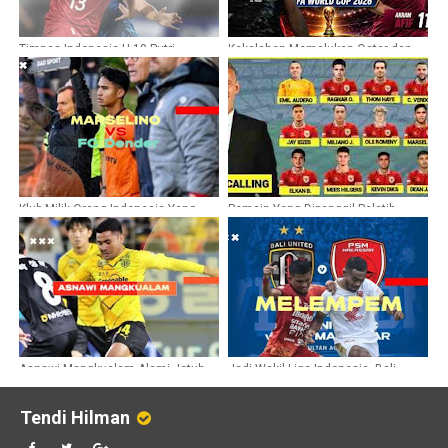
Timnas Indonesia U-19 Putri
Kekalahan Memalukan Qatar dan
Catatkan Sejarah
Karma dalam Sepak Bola
Klub Milik Orang Indonesia Yang
Pemain Yang Dipanggil Pelatih
Jadi Musuh Marselino di Liga Belgia
Timnas Indonesia, John Herdman,
untuk FIFA Series 2026
Asnawi Mangkualam Alami Jatuh
Jadi Wakil Liga Indonesia, Bali
Bangun di Liga Korea
United dan PSM Makasar Malah
Melempem
Tendi Hilman